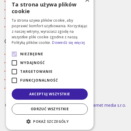
Blog
Ta strona używa plików
Kontakt
cookie
Tabela rozmiarów
Ta strona używa plików cookie, aby
poprawić komfort użytkowania. Korzystając
Polityka prywatności RODO
z naszej witryny, wyrażasz zgodę na
wszystkie pliki cookie zgodnie z naszą
OBSŁUGA KLIENTA
Polityką plików cookie.
Dowiedz się więcej
Regulamin
NIEZBĘDNE
Dostawa i metody płatności
WYDAJNOŚĆ
Reklamacja
TARGETOWANIE
Zaloguj się
FUNKCJONALNOŚĆ
Rejestracja
AKCEPTUJ WSZYSTKIE
©2026 MODA ČAPEK s.r.o. Made by
INIZIO Internet media s.r.o.
ODRZUĆ WSZYSTKIE
|
nastavení cookies
POKAŻ SZCZEGÓŁY