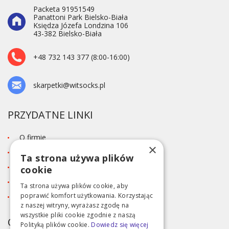
Packeta 91951549
Panattoni Park Bielsko-Biała
Księdza Józefa Londzina 106
43-382 Bielsko-Biała
+48 732 143 377 (8:00-16:00)
skarpetki@witsocks.pl
PRZYDATNE LINKI
O firmie
×
Blog
Ta strona używa plików
Kontakt
cookie
Tabela rozmiarów
Ta strona używa plików cookie, aby
poprawić komfort użytkowania. Korzystając
Polityka prywatności RODO
z naszej witryny, wyrażasz zgodę na
wszystkie pliki cookie zgodnie z naszą
OBSŁUGA KLIENTA
Polityką plików cookie.
Dowiedz się więcej