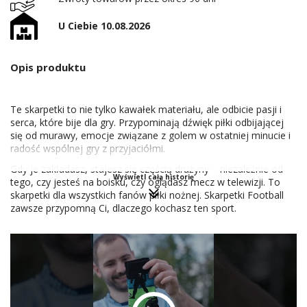
U Ciebie 10.08.2026
Opis produktu
Te skarpetki to nie tylko kawałek materiału, ale odbicie pasji i
serca, które bije dla gry. Przypominają dźwięk piłki odbijającej
się od murawy, emocje związane z golem w ostatniej minucie i
radość wspólnej gry z przyjaciółmi.
Gdy je zakładasz, stajesz się częścią drużyny – niezależnie od
Wyświetl całą historię
tego, czy jesteś na boisku, czy oglądasz mecz w telewizji. To
skarpetki dla wszystkich fanów piłki nożnej. Skarpetki Football
zawsze przypomną Ci, dlaczego kochasz ten sport.