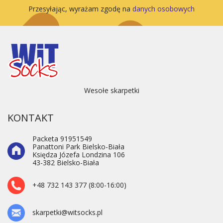
Przesyłając, wyrażam zgodę na
danych osobowych
Wesołe skarpetki
KONTAKT
Packeta 91951549
Panattoni Park Bielsko-Biała
Księdza Józefa Londzina 106
43-382 Bielsko-Biała
+48 732 143 377 (8:00-16:00)
skarpetki@witsocks.pl