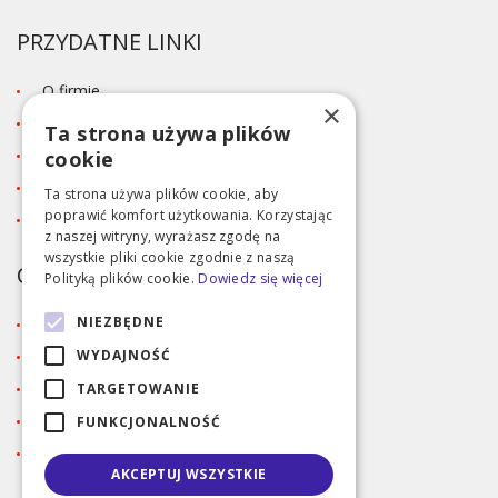
PRZYDATNE LINKI
O firmie
×
Blog
Ta strona używa plików
Kontakt
cookie
Tabela rozmiarów
Ta strona używa plików cookie, aby
poprawić komfort użytkowania. Korzystając
Polityka prywatności RODO
z naszej witryny, wyrażasz zgodę na
wszystkie pliki cookie zgodnie z naszą
OBSŁUGA KLIENTA
Polityką plików cookie.
Dowiedz się więcej
NIEZBĘDNE
Regulamin
Dostawa i metody płatności
WYDAJNOŚĆ
Reklamacja
TARGETOWANIE
Zaloguj się
FUNKCJONALNOŚĆ
Rejestracja
AKCEPTUJ WSZYSTKIE