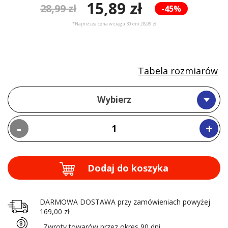
15,89 zł
28,99 zł
-45%
*Najniższa cena w ciągu 30 dni 28,99 zł
Tabela rozmiarów
Wybierz
-
+
Dodaj do koszyka
DARMOWA DOSTAWA przy zamówieniach powyżej
169,00 zł
Zwroty towarów przez okres 90 dni