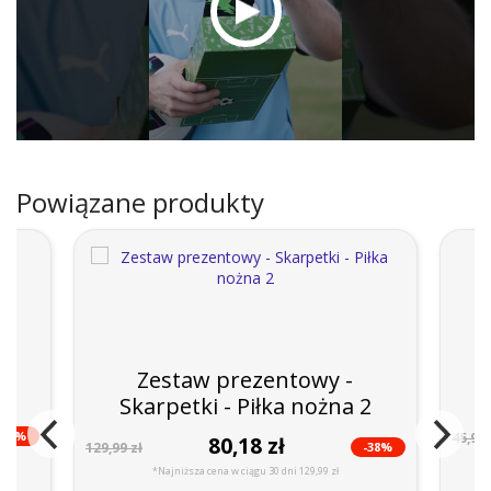
Powiązane produkty
Zestaw prezentowy -
3
Skarpetki - Piłka nożna 2
-46%
45,99 
80,18 zł
-38%
129,99 zł
*Najniższa cena w ciągu 30 dni 129,99 zł