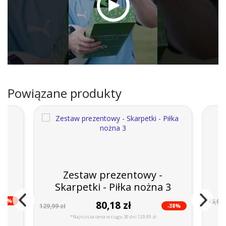
Powiązane produkty
Zestaw prezentowy -
Skarpetki - Piłka nożna 3
-35%
45,99 
80,18 zł
-38%
129,99 zł
*Najniższa cena w ciągu 30 dni 129,99 zł