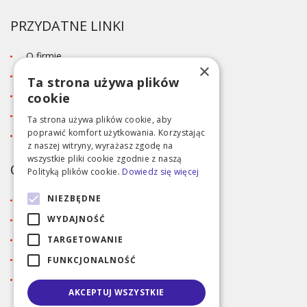
PRZYDATNE LINKI
O firmie
×
Blog
Ta strona używa plików
Kontakt
cookie
Tabela rozmiarów
Ta strona używa plików cookie, aby
poprawić komfort użytkowania. Korzystając
Polityka prywatności RODO
z naszej witryny, wyrażasz zgodę na
wszystkie pliki cookie zgodnie z naszą
OBSŁUGA KLIENTA
Polityką plików cookie.
Dowiedz się więcej
NIEZBĘDNE
Regulamin
Dostawa i metody płatności
WYDAJNOŚĆ
Reklamacja
TARGETOWANIE
Zaloguj się
FUNKCJONALNOŚĆ
Rejestracja
AKCEPTUJ WSZYSTKIE