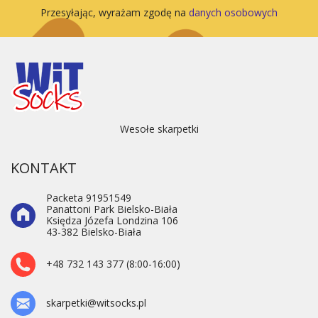
Przesyłając, wyrażam zgodę na
danych osobowych
Wesołe skarpetki
KONTAKT
Packeta 91951549
Panattoni Park Bielsko-Biała
Księdza Józefa Londzina 106
43-382 Bielsko-Biała
+48 732 143 377 (8:00-16:00)
skarpetki@witsocks.pl