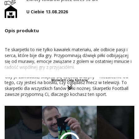
U Ciebie 13.08.2026
Opis produktu
Te skarpetki to nie tylko kawałek materiału, ale odbicie pasji i
serca, które bije dla gry. Przypominają dźwięk piłki odbijającej
się od murawy, emocje związane z golem w ostatniej minucie i
radość wspólnej gry z przyjaciółmi.
Gdy je zakładasz, stajesz się częścią drużyny – niezależnie od
Wyświetl całą historię
tego, czy jesteś na boisku, czy oglądasz mecz w telewizji. To
skarpetki dla wszystkich fanów piłki nożnej. Skarpetki Football
zawsze przypomną Ci, dlaczego kochasz ten sport.