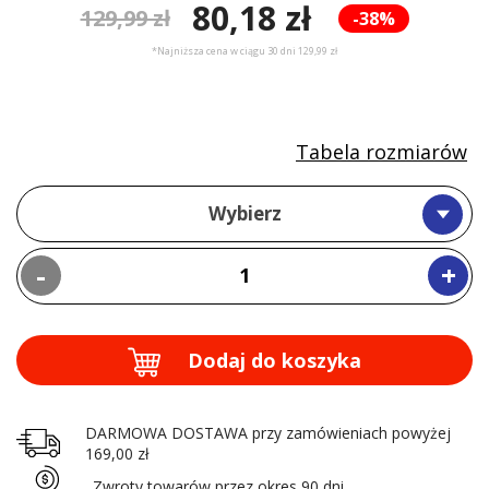
80,18 zł
129,99 zł
-38%
*Najniższa cena w ciągu 30 dni 129,99 zł
Tabela rozmiarów
Wybierz
-
+
Dodaj do koszyka
DARMOWA DOSTAWA przy zamówieniach powyżej
169,00 zł
Zwroty towarów przez okres 90 dni