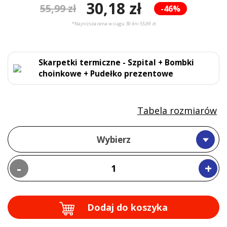
30,18 zł
55,99 zł
-46%
*Najniższa cena w ciągu 30 dni 55,99 zł
Skarpetki termiczne - Szpital + Bombki
choinkowe + Pudełko prezentowe
Tabela rozmiarów
Wybierz
-
+
Dodaj do koszyka