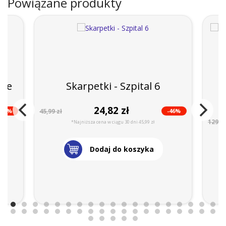
Powiązane produkty
kie
Skarpetki - Szpital 6
24,82 zł
-41%
-46%
45,99 zł
129,99
*Najniższa cena w ciągu 30 dni 45,99 zł
Dodaj do koszyka