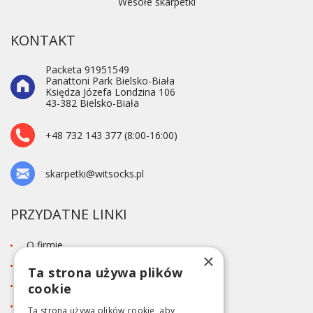
Wesołe skarpetki
KONTAKT
Packeta 91951549
Panattoni Park Bielsko-Biała
Księdza Józefa Londzina 106
43-382 Bielsko-Biała
+48 732 143 377 (8:00-16:00)
skarpetki@witsocks.pl
PRZYDATNE LINKI
O firmie
×
Blog
Ta strona używa plików
Kontakt
cookie
Tabela rozmiarów
Ta strona używa plików cookie, aby