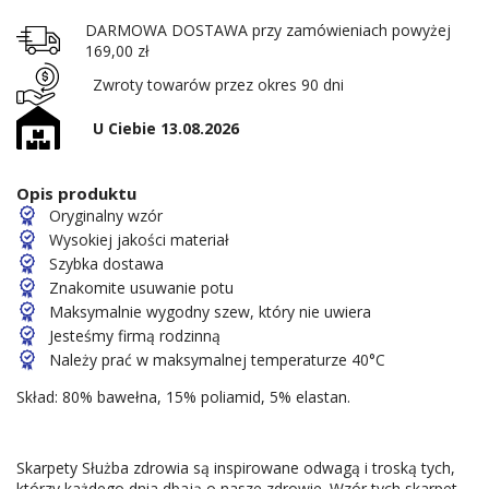
DARMOWA DOSTAWA przy zamówieniach powyżej
169,00 zł
Zwroty towarów przez okres 90 dni
U Ciebie 13.08.2026
Opis produktu
Oryginalny wzór
Wysokiej jakości materiał
Szybka dostawa
Znakomite usuwanie potu
Maksymalnie wygodny szew, który nie uwiera
Jesteśmy firmą rodzinną
Należy prać w maksymalnej temperaturze 40°C
Skład: 80% bawełna, 15% poliamid, 5% elastan.
Skarpety Służba zdrowia są inspirowane odwagą i troską tych,
którzy każdego dnia dbają o nasze zdrowie. Wzór tych skarpet