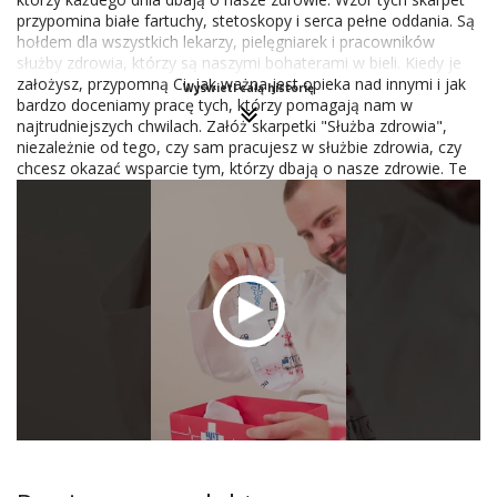
przypomina białe fartuchy, stetoskopy i serca pełne oddania. Są
hołdem dla wszystkich lekarzy, pielęgniarek i pracowników
służby zdrowia, którzy są naszymi bohaterami w bieli. Kiedy je
założysz, przypomną Ci, jak ważna jest opieka nad innymi i jak
Wyświetl całą historię
bardzo doceniamy pracę tych, którzy pomagają nam w
najtrudniejszych chwilach. Załóż skarpetki "Służba zdrowia",
niezależnie od tego, czy sam pracujesz w służbie zdrowia, czy
chcesz okazać wsparcie tym, którzy dbają o nasze zdrowie. Te
skarpetki to nie tylko modny dodatek, ale również symbol.