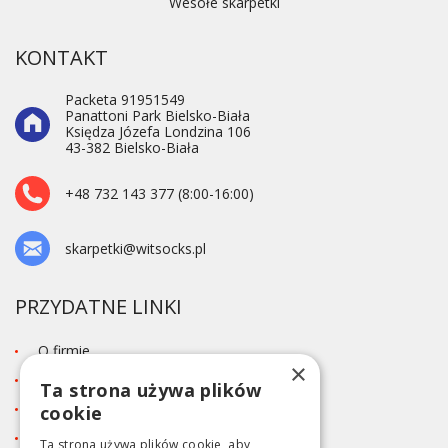
Wesołe skarpetki
KONTAKT
Packeta 91951549
Panattoni Park Bielsko-Biała
Księdza Józefa Londzina 106
43-382 Bielsko-Biała
+48 732 143 377 (8:00-16:00)
skarpetki@witsocks.pl
PRZYDATNE LINKI
O firmie
×
Blog
Ta strona używa plików
Kontakt
cookie
Tabela rozmiarów
Ta strona używa plików cookie, aby