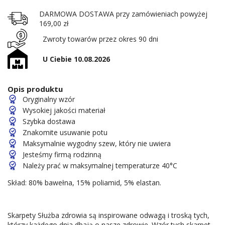
DARMOWA DOSTAWA przy zamówieniach powyżej
169,00 zł
Zwroty towarów przez okres 90 dni
U Ciebie 10.08.2026
Opis produktu
Oryginalny wzór
Wysokiej jakości materiał
Szybka dostawa
Znakomite usuwanie potu
Maksymalnie wygodny szew, który nie uwiera
Jesteśmy firmą rodzinną
Należy prać w maksymalnej temperaturze 40°C
Skład: 80% bawełna, 15% poliamid, 5% elastan.
Skarpety Służba zdrowia są inspirowane odwagą i troską tych,
którzy każdego dnia dbają o nasze zdrowie. Wzór tych skarpet