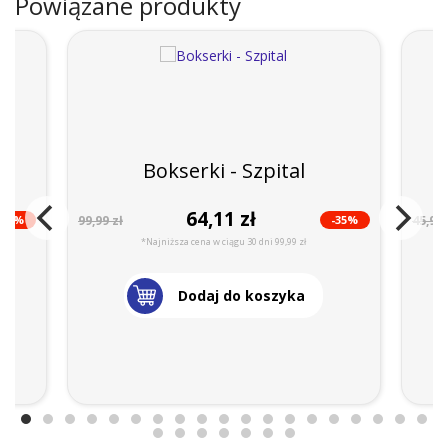
Powiązane produkty
Bokserki - Szpital
64,11 zł
-42%
-35%
99,99 zł
45,99 
*Najniższa cena w ciągu 30 dni 99,99 zł
Dodaj do koszyka