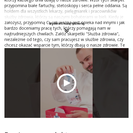
przypomina białe fartuchy, stetoskopy i serca pełne oddania. Są
hołdem dla wszystkich lekarzy, pielęgniarek i pracowników
służby zdrowia, którzy są naszymi bohaterami w bieli. Kiedy je
założysz, przypomną Ci, jak ważna jest opieka nad innymi i jak
Wyświetl całą historię
bardzo doceniamy pracę tych, którzy pomagają nam w
najtrudniejszych chwilach. Załóż skarpetki "Służba zdrowia",
niezależnie od tego, czy sam pracujesz w służbie zdrowia, czy
chcesz okazać wsparcie tym, którzy dbają o nasze zdrowie. Te
skarpetki to nie tylko modny dodatek, ale również symbol.