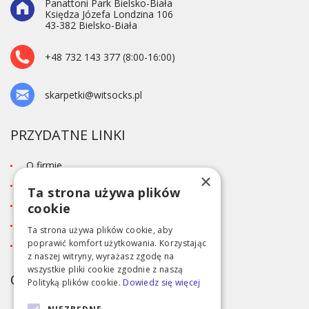
Panattoni Park Bielsko-Biała
Księdza Józefa Londzina 106
43-382 Bielsko-Biała
+48 732 143 377 (8:00-16:00)
skarpetki@witsocks.pl
PRZYDATNE LINKI
O firmie
×
Blog
Ta strona używa plików
Kontakt
cookie
Tabela rozmiarów
Ta strona używa plików cookie, aby
poprawić komfort użytkowania. Korzystając
Polityka prywatności RODO
z naszej witryny, wyrażasz zgodę na
wszystkie pliki cookie zgodnie z naszą
OBSŁUGA KLIENTA
Polityką plików cookie.
Dowiedz się więcej