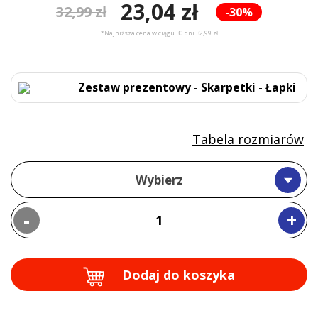
23,04 zł
32,99 zł
-30%
*Najniższa cena w ciągu 30 dni 32,99 zł
Zestaw prezentowy - Skarpetki - Łapki
Tabela rozmiarów
Wybierz
-
+
Dodaj do koszyka