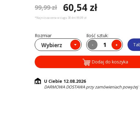
60,54 zł
99,99 zł
*Najniższa cena w ciągu 30 dni 99,99 zł
Rozmiar
Ilość sztuk:
Wybierz
Ta
-
+
Dodaj do koszyka
U Ciebie 12.08.2026
DARMOWA DOSTAWA przy zamówieniach powyżej 16