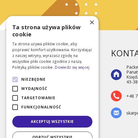
×
Ta strona używa plików
cookie
Ta strona używa plików cookie, aby
poprawić komfort użytkowania. Korzystając
KONT
z naszej witryny, wyrażasz zgodę na
wszystkie pliki cookie zgodnie z naszą
Packe
Polityką plików cookie.
Dowiedz się więcej
Panat
Księd
NIEZBĘDNE
43-38
Wesołe skarpetki
WYDAJNOŚĆ
+48 7
TARGETOWANIE
FUNKCJONALNOŚĆ
skarp
AKCEPTUJ WSZYSTKIE
ODRZUĆ WSZYSTKIE