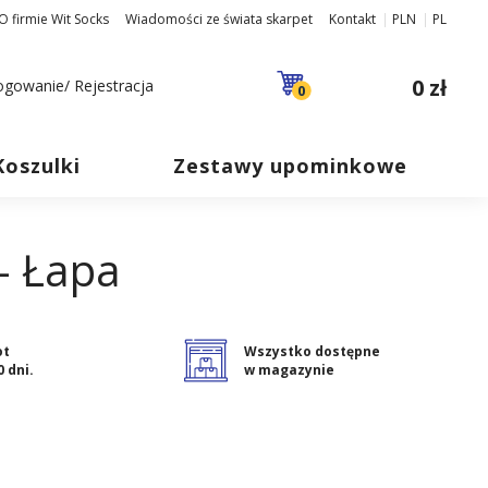
O firmie Wit Socks
Wiadomości ze świata skarpet
Kontakt
PLN
PL
0 zł
ogowanie/ Rejestracja
0
Koszulki
Zestawy upominkowe
- Łapa
ot
Wszystko dostępne
0 dni.
w magazynie