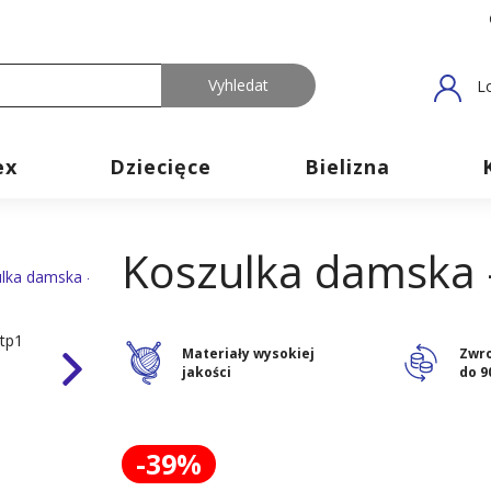
L
ex
Dziecięce
Bielizna
Koszulka damska 
Materiały wysokiej
Zwr
jakości
do 9
-39%