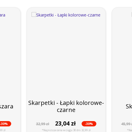
Skarpetki - Łapki kolorowe-
szara
Sk
czarne
23,04 zł
-30%
-30%
32,99 zł
45,99 
99 zł
*Najniższa cena w ciągu 30 dni 32,99 zł
*Naj