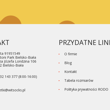
AKT
PRZYDATNE LIN
ta 91951549
O firmie
toni Park Bielsko-Biała
za Józefa Londzina 106
Blog
2 Bielsko-Biała
Kontakt
32 143 377 (8:00-16:00)
Tabela rozmiarów
Polityka prywatności RODO
etki@witsocks.pl