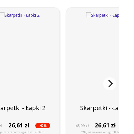
arpetki - Łapki 2
Skarpetki - Łapki 1
26,61 zł
26,61 zł
-42%
-42%
zł
45,99 zł
niższa cena w ciągu 30 dni 45,99 zł
*Najniższa cena w ciągu 30 dni 45,99 zł