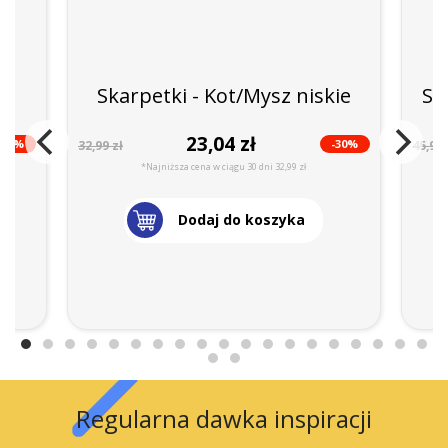
y
Skarpetki - Kot/Mysz niskie
Sk
23,04 zł
-42%
-30%
32,99 zł
45,99 
*Najniższa cena w ciągu 30 dni 32,99 zł
Dodaj do koszyka
Regularna dawka inspiracji