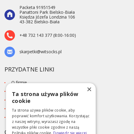
Packeta 91951549
Panattoni Park Bielsko-Biała
Księdza Józefa Londzina 106
43-382 Bielsko-Biała
+48 732 143 377 (8:00-16:00)
skarpetki@witsocks.pl
PRZYDATNE LINKI
O firmie
×
Blog
Ta strona używa plików
Kontakt
cookie
Tabela rozmiarów
Ta strona używa plików cookie, aby
poprawić komfort użytkowania. Korzystając
Polityka prywatności RODO
z naszej witryny, wyrażasz zgodę na
wszystkie pliki cookie zgodnie z naszą
OBSŁUGA KLIENTA
Polityką plików cookie.
Dowiedz się więcej