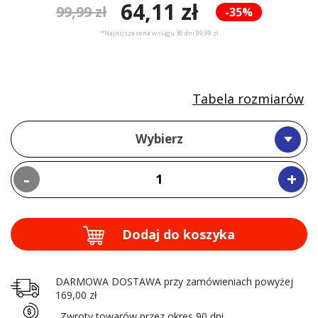
64,11 zł
99,99 zł
-35%
*Najniższa cena w ciągu 30 dni 99,99 zł
Tabela rozmiarów
Wybierz
-
+
Dodaj do koszyka
DARMOWA DOSTAWA przy zamówieniach powyżej
169,00 zł
Zwroty towarów przez okres 90 dni