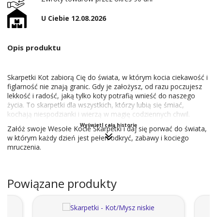
U Ciebie 12.08.2026
Opis produktu
Skarpetki Kot zabiorą Cię do świata, w którym kocia ciekawość i
figlarność nie znają granic. Gdy je założysz, od razu poczujesz
lekkość i radość, jaką tylko koty potrafią wnieść do naszego
życia. To skarpetki dla wszystkich, którzy lubią się śmiać,
kochają niespodzianki i wierzą w magię codziennych chwil.
Wyświetl całą historię
Załóż swoje Wesołe Kocie Skarpetki i daj się porwać do świata,
w którym każdy dzień jest pełen odkryć, zabawy i kociego
mruczenia.
Powiązane produkty