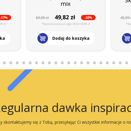
Sk
mix
49,82 zł
-37%
-28%
69,99 zł
45,99 
99 zł
*Najniższa cena w ciągu 30 dni 69,99 zł
*Naj
yka
Dodaj do koszyka
egularna dawka inspirac
 skontaktujemy się z Tobą, przesyłając Ci wszystkie informacje o n