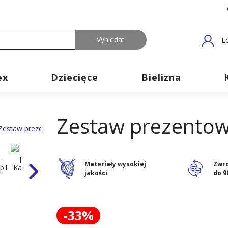
L
ex
Dziecięce
Bielizna
Zestaw prezentowy
Materiały wysokiej
Zwr
jakości
do 9
-33%