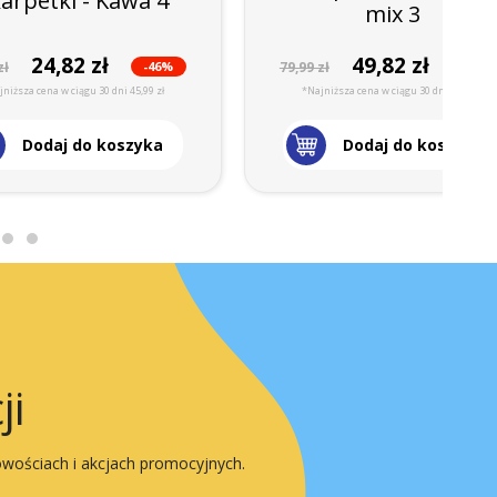
arpetki - Kawa 4
mix 3
24,82 zł
49,82 zł
-46%
-37%
zł
79,99 zł
niższa cena w ciągu 30 dni 45,99 zł
*Najniższa cena w ciągu 30 dni 79,99 zł
Dodaj do koszyka
Dodaj do koszyka
ji
owościach i akcjach promocyjnych.