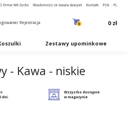
O firmie Wit Socks
Wiadomości ze świata skarpet
Kontakt
PLN
PL
0 zł
ogowanie/ Rejestracja
0
Koszulki
Zestawy upominkowe
 - Kawa - niskie
ot
Wszystko dostępne
0 dni.
w magazynie