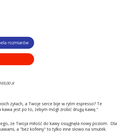
bela rozmiarów
9,00 zł
oich żyłach, a Twoje serce bije w rytm espresso? Te
za kawa jest po to, żebym mógł zrobić drugą kawę."
 tego, że Twoja miłość do kawy osiągnęła nowy poziom. Dla
 kawami, a "bez kofeiny" to tylko inne słowo na smutek.