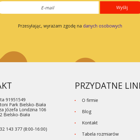
Wyślij
Przesyłając, wyrażam zgodę na
danych osobowych
AKT
PRZYDATNE LIN
ta 91951549
O firmie
toni Park Bielsko-Biała
za Józefa Londzina 106
Blog
2 Bielsko-Biała
Kontakt
32 143 377 (8:00-16:00)
Tabela rozmiarów