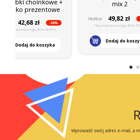
 Bombki choinkowe +
mix 2
Pudełko prezentowe
49,82 zł
79,99 zł
42,68 zł
-36%
6,99 zł
*Najniższa cena w ciągu 30 dni 79,
*Najniższa cena w ciągu 30 dni 66,99 zł
Dodaj do kosz
Dodaj do koszyka
R
Wprowadź swój adres e-mail, a my