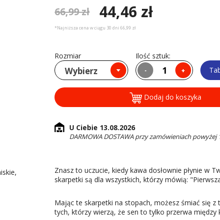
44,46 zł
66,99 zł
*Najniższa cena w ciągu 30 dni 66,99 zł
Rozmiar
Ilość sztuk:
Wybierz
Ta
-
+
Dodaj do koszyka
U Ciebie 13.08.2026
DARMOWA DOSTAWA przy zamówieniach powyżej 16
Znasz to uczucie, kiedy kawa dosłownie płynie w Tw
iskie,
skarpetki są dla wszystkich, którzy mówią: "Pierws
Mając te skarpetki na stopach, możesz śmiać się z
tych, którzy wierzą, że sen to tylko przerwa między