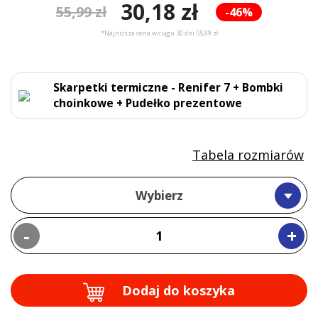
30,18 zł
55,99 zł
-46%
*Najniższa cena w ciągu 30 dni 55,99 zł
Skarpetki termiczne - Renifer 7 + Bombki
choinkowe + Pudełko prezentowe
Tabela rozmiarów
Wybierz
-
+
Dodaj do koszyka