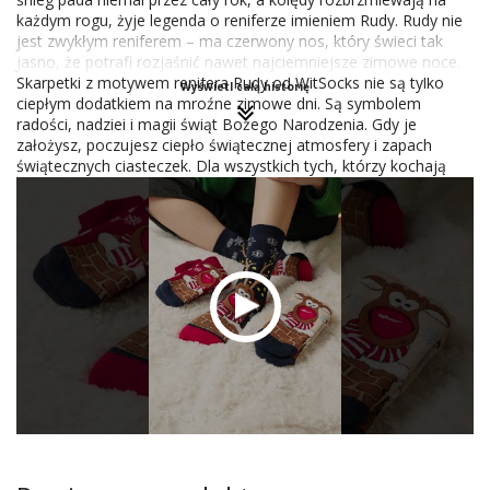
każdym rogu, żyje legenda o reniferze imieniem Rudy. Rudy nie
jest zwykłym reniferem – ma czerwony nos, który świeci tak
jasno, że potrafi rozjaśnić nawet najciemniejsze zimowe noce.
Skarpetki z motywem renifera Rudy od WitSocks nie są tylko
Wyświetl całą historię
ciepłym dodatkiem na mroźne zimowe dni. Są symbolem
radości, nadziei i magii świąt Bożego Narodzenia. Gdy je
założysz, poczujesz ciepło świątecznej atmosfery i zapach
świątecznych ciasteczek. Dla wszystkich tych, którzy kochają
Boże Narodzenie i chcą mieć kawałek tej magii przy sobie przez
cały rok, te skarpetki są idealnym prezentem. Niezależnie od
tego, czy jesteś w domu przy kominku, na jarmarku
bożonarodzeniowym, czy spacerujesz po zaśnieżonym lesie, z
Rudym na nogach zawsze będziesz mieć przy sobie odrobinę
świątecznej magii.