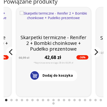
Powiązane produkty
nie
Skarpetki termiczne - Renifer
Sk
we +
2 + Bombki choinkowe +
Pudełko prezentowe
55,99 
42,68 zł
-46%
-36%
66,99 zł
*Najniższa cena w ciągu 30 dni 66,99 zł
Dodaj do koszyka