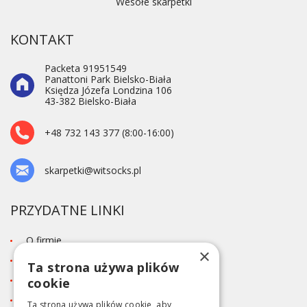
Wesołe skarpetki
KONTAKT
Packeta 91951549
Panattoni Park Bielsko-Biała
Księdza Józefa Londzina 106
43-382 Bielsko-Biała
+48 732 143 377 (8:00-16:00)
skarpetki@witsocks.pl
PRZYDATNE LINKI
O firmie
×
Blog
Ta strona używa plików
Kontakt
cookie
Tabela rozmiarów
Ta strona używa plików cookie, aby