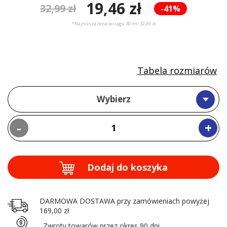
19,46 zł
32,99 zł
-41%
*Najniższa cena w ciągu 30 dni 32,99 zł
Tabela rozmiarów
Wybierz
-
+
Dodaj do koszyka
DARMOWA DOSTAWA przy zamówieniach powyżej
169,00 zł
Zwroty towarów przez okres 90 dni