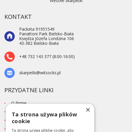
Wesołe skarpetki
KONTAKT
Packeta 91951549
Panattoni Park Bielsko-Biała
Księdza Józefa Londzina 106
43-382 Bielsko-Biała
+48 732 143 377 (8:00-16:00)
skarpetki@witsocks.pl
PRZYDATNE LINKI
O firmie
×
Blog
Ta strona używa plików
Kontakt
cookie
Tabela rozmiarów
Ta strona używa plików cookie, aby