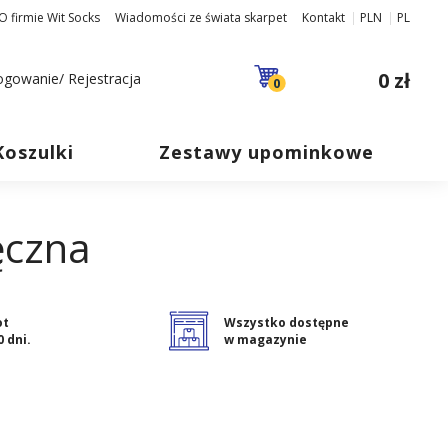
O firmie Wit Socks
Wiadomości ze świata skarpet
Kontakt
PLN
PL
0 zł
ogowanie/ Rejestracja
0
Koszulki
Zestawy upominkowe
ręczna
ot
Wszystko dostępne
0 dni.
w magazynie