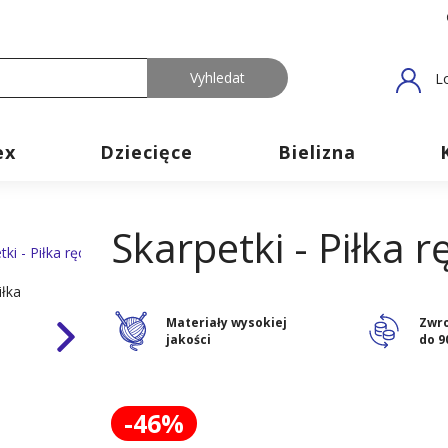
L
ex
Dziecięce
Bielizna
Skarpetki - Piłka 
Materiały wysokiej
Zwr
jakości
do 9
-46%