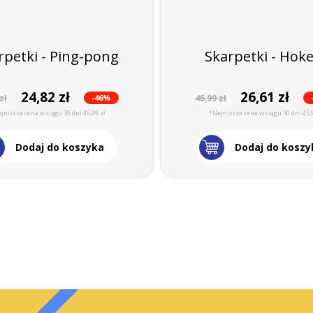
rpetki - Ping-pong
Skarpetki - Hoke
24,82 zł
26,61 zł
-46%
zł
45,99 zł
jniższa cena w ciągu 30 dni 45,99 zł
*Najniższa cena w ciągu 30 dni 45,9
Dodaj do koszyka
Dodaj do koszy