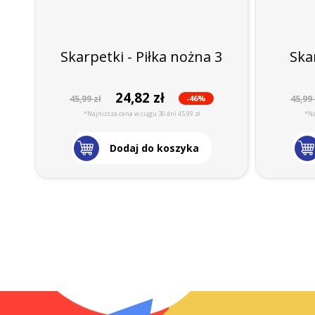
Skarpetki - Piłka nożna 3
Ska
24,82 zł
-46%
45,99 zł
45,99 
*Najniższa cena w ciągu 30 dni 45,99 zł
*Na
Dodaj do koszyka