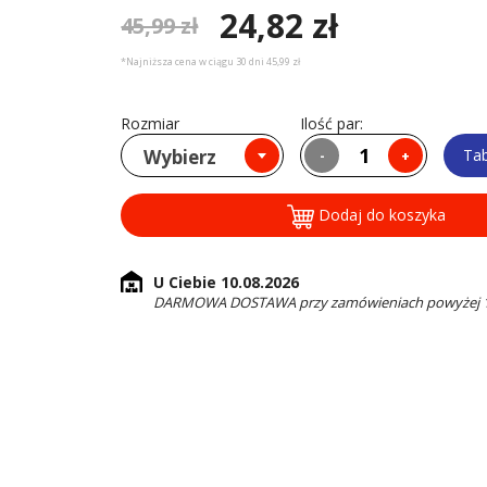
24,82 zł
45,99 zł
*Najniższa cena w ciągu 30 dni 45,99 zł
Rozmiar
Ilość par:
Wybierz
Ta
-
+
Dodaj do koszyka
U Ciebie 10.08.2026
DARMOWA DOSTAWA przy zamówieniach powyżej 16