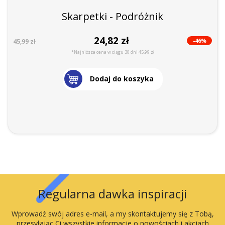
Skarpetki - Podróżnik
24,82 zł
-46%
45,99 zł
*Najniższa cena w ciągu 30 dni 45,99 zł
Dodaj do koszyka
Regularna dawka inspiracji
Wprowadź swój adres e-mail, a my skontaktujemy się z Tobą,
przesyłając Ci wszystkie informacje o nowościach i akcjach