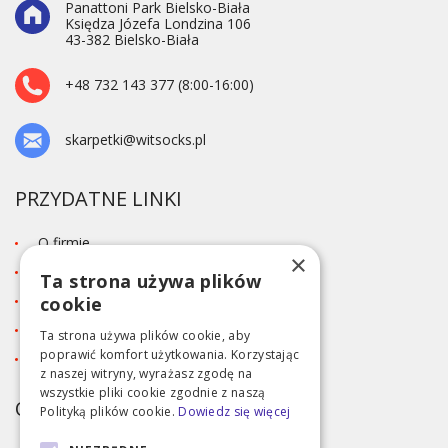
Panattoni Park Bielsko-Biała
Księdza Józefa Londzina 106
43-382 Bielsko-Biała
+48 732 143 377 (8:00-16:00)
skarpetki@witsocks.pl
PRZYDATNE LINKI
O firmie
×
Blog
Ta strona używa plików
Kontakt
cookie
Tabela rozmiarów
Ta strona używa plików cookie, aby
poprawić komfort użytkowania. Korzystając
Polityka prywatności RODO
z naszej witryny, wyrażasz zgodę na
wszystkie pliki cookie zgodnie z naszą
OBSŁUGA KLIENTA
Polityką plików cookie.
Dowiedz się więcej