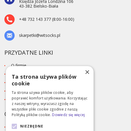
Księdza Józefa Londzina 106
43-382 Bielsko-Biała
+48 732 143 377 (8:00-16:00)
skarpetki@witsocks.pl
PRZYDATNE LINKI
O firmie
×
Blog
Ta strona używa plików
Kontakt
cookie
Tabela rozmiarów
Ta strona używa plików cookie, aby
poprawić komfort użytkowania. Korzystając
Polityka prywatności RODO
z naszej witryny, wyrażasz zgodę na
wszystkie pliki cookie zgodnie z naszą
OBSŁUGA KLIENTA
Polityką plików cookie.
Dowiedz się więcej
NIEZBĘDNE
Regulamin