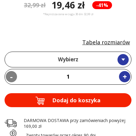
19,46 zł
32,99 zł
-41%
*Najniższa cena w ciągu 30 dni 32,99 zł
Tabela rozmiarów
Wybierz
-
+
Dodaj do koszyka
DARMOWA DOSTAWA przy zamówieniach powyżej
169,00 zł
Zwroty towarów przez okres 90 dni