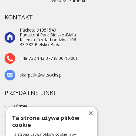
Wesołe skarpetki
KONTAKT
Packeta 91951549
Panattoni Park Bielsko-Biała
Księdza Józefa Londzina 106
43-382 Bielsko-Biała
+48 732 143 377 (8:00-16:00)
skarpetki@witsocks.pl
PRZYDATNE LINKI
O firmie
×
Blog
Ta strona używa plików
Kontakt
cookie
Tabela rozmiarów
Ta strona używa plików cookie, aby