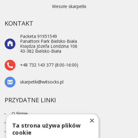
Wesołe skarpetki
KONTAKT
Packeta 91951549
Panattoni Park Bielsko-Biała
Księdza Józefa Londzina 106
43-382 Bielsko-Biała
+48 732 143 377 (8:00-16:00)
skarpetki@witsocks.pl
PRZYDATNE LINKI
O firmie
×
Blog
Ta strona używa plików
Kontakt
cookie