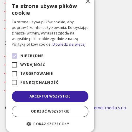
×
Blog
Ta strona używa plików
Kontakt
cookie
Tabela rozmiarów
Ta strona używa plików cookie, aby
poprawić komfort użytkowania. Korzystając
Polityka prywatności RODO
z naszej witryny, wyrażasz zgodę na
wszystkie pliki cookie zgodnie z naszą
OBSŁUGA KLIENTA
Polityką plików cookie.
Dowiedz się więcej
NIEZBĘDNE
Regulamin
Dostawa i metody płatności
WYDAJNOŚĆ
Reklamacja
TARGETOWANIE
Zaloguj się
FUNKCJONALNOŚĆ
Rejestracja
AKCEPTUJ WSZYSTKIE
©2026 MODA ČAPEK s.r.o. Made by
INIZIO Internet media s.r.o.
ODRZUĆ WSZYSTKIE
|
nastavení cookies
POKAŻ SZCZEGÓŁY