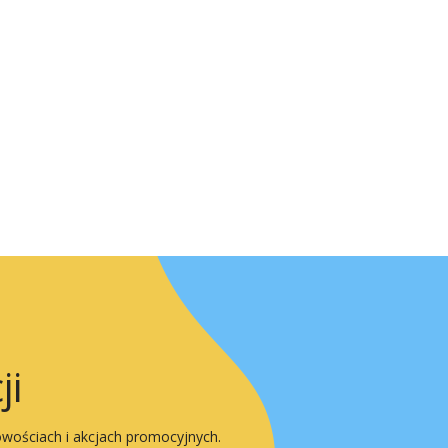
ji
owościach i akcjach promocyjnych.