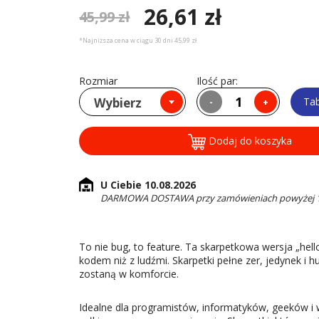
26,61 zł
45,99 zł
*Najniższa cena w ciągu 30 dni 45,99 zł
Rozmiar
Ilość par:
Wybierz
Ta
-
+
Dodaj do koszyka
U Ciebie 10.08.2026
DARMOWA DOSTAWA przy zamówieniach powyżej 16
To nie bug, to feature. Ta skarpetkowa wersja „hel
kodem niż z ludźmi. Skarpetki pełne zer, jedynek i 
zostaną w komforcie.
Idealne dla programistów, informatyków, geeków i ws