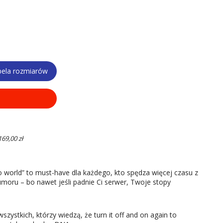
bela rozmiarów
9,00 zł
lo world” to must-have dla każdego, kto spędza więcej czasu z
humoru – bo nawet jeśli padnie Ci serwer, Twoje stopy
zystkich, którzy wiedzą, że turn it off and on again to