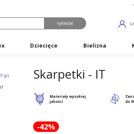
L
ex
Dziecięce
Bielizna
Skarpetki - IT
Materiały wysokiej
Zwr
jakości
do 9
-42%