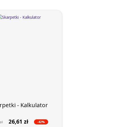
rpetki - Kalkulator
26,61 zł
-42%
zł