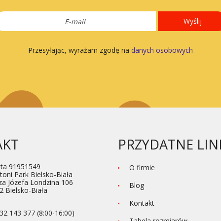
Wyślij
Przesyłając, wyrażam zgodę na
danych osobowych
AKT
PRZYDATNE LIN
ta 91951549
O firmie
toni Park Bielsko-Biała
za Józefa Londzina 106
Blog
2 Bielsko-Biała
Kontakt
32 143 377 (8:00-16:00)
Tabela rozmiarów