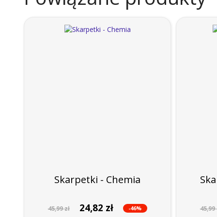
Skarpetki - Chemia
Ska
24,82 zł
-46%
45,99 zł
45,99 