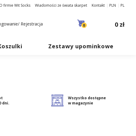
O firmie Wit Socks
Wiadomości ze świata skarpet
Kontakt
PLN
PL
0 zł
ogowanie/ Rejestracja
0
Koszulki
Zestawy upominkowe
ot
Wszystko dostępne
0 dni.
w magazynie