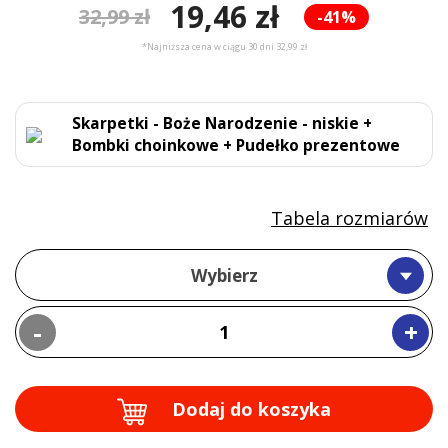
19,46 zł
32,99 zł
-41%
*Najniższa cena w ciągu 30 dni 32,99 zł
Skarpetki - Boże Narodzenie - niskie +
Bombki choinkowe + Pudełko prezentowe
Tabela rozmiarów
Wybierz
-
+
Dodaj do koszyka