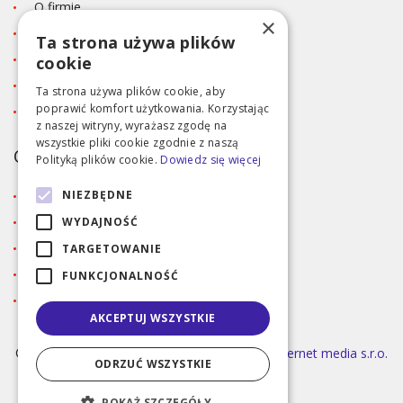
O firmie
×
Blog
Ta strona używa plików
Kontakt
cookie
Tabela rozmiarów
Ta strona używa plików cookie, aby
poprawić komfort użytkowania. Korzystając
Polityka prywatności RODO
z naszej witryny, wyrażasz zgodę na
wszystkie pliki cookie zgodnie z naszą
OBSŁUGA KLIENTA
Polityką plików cookie.
Dowiedz się więcej
NIEZBĘDNE
Regulamin
Dostawa i metody płatności
WYDAJNOŚĆ
Reklamacja
TARGETOWANIE
Zaloguj się
FUNKCJONALNOŚĆ
Rejestracja
AKCEPTUJ WSZYSTKIE
©2026 MODA ČAPEK s.r.o. Made by
INIZIO Internet media s.r.o.
ODRZUĆ WSZYSTKIE
|
nastavení cookies
POKAŻ SZCZEGÓŁY