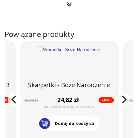
Powiązane produkty
ie 3
Skarpetki - Boże Narodzenie
24,82 zł
-46%
-46%
45,99 zł
99,99 
*Najniższa cena w ciągu 30 dni 45,99 zł
Dodaj do koszyka