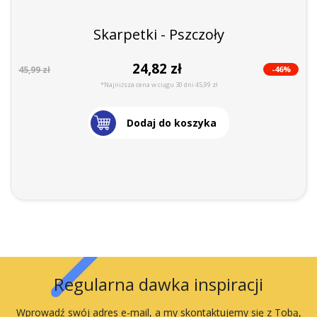
Skarpetki - Pszczoły
24,82 zł
-46%
45,99 zł
*Najniższa cena w ciągu 30 dni 45,99 zł
Dodaj do koszyka
Regularna dawka inspiracji
Wprowadź swój adres e-mail, a my skontaktujemy się z Tobą,