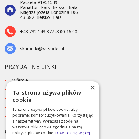
Packeta 91951549
Panattoni Park Bielsko-Biała
Księdza Józefa Londzina 106
43-382 Bielsko-Biała
+48 732 143 377 (8:00-16:00)
skarpetki@witsocks.pl
PRZYDATNE LINKI
O firmie
×
Blog
Ta strona używa plików
Kontakt
cookie
Tabela rozmiarów
Ta strona używa plików cookie, aby
poprawić komfort użytkowania. Korzystając
Polityka prywatności RODO
z naszej witryny, wyrażasz zgodę na
wszystkie pliki cookie zgodnie z naszą
OBSŁUGA KLIENTA
Polityką plików cookie.
Dowiedz się więcej