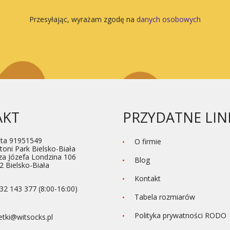
Przesyłając, wyrażam zgodę na
danych osobowych
AKT
PRZYDATNE LIN
ta 91951549
O firmie
toni Park Bielsko-Biała
za Józefa Londzina 106
Blog
2 Bielsko-Biała
Kontakt
32 143 377 (8:00-16:00)
Tabela rozmiarów
Polityka prywatności RODO
etki@witsocks.pl