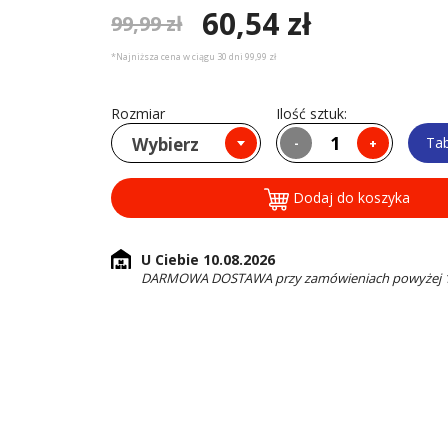
60,54 zł
99,99 zł
*Najniższa cena w ciągu 30 dni 99,99 zł
Rozmiar
Ilość sztuk:
Wybierz
Ta
-
+
Dodaj do koszyka
U Ciebie 10.08.2026
DARMOWA DOSTAWA przy zamówieniach powyżej 16