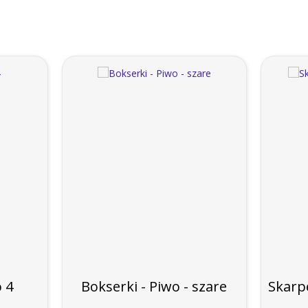
o 4
Bokserki - Piwo - szare
Skarp