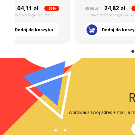
64,11 zł
24,82 zł
-35%
9,99 zł
45,99 zł
*Najniższa cena w ciągu 30 dni 99,99 zł
*Najniższa cena w ciągu 30 dni 45,
Dodaj do koszyka
Dodaj do kosz
R
Wprowadź swój adres e-mail, a my