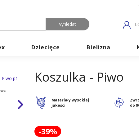
L
ex
Dziecięce
Bielizna
Koszulka - Piwo
Materiały wysokiej
Zwr
jakości
do 9
-39%