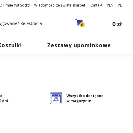
O firmie Wit Socks
Wiadomości ze świata skarpet
Kontakt
PLN
PL
0 zł
ogowanie/ Rejestracja
0
Koszulki
Zestawy upominkowe
ot
Wszystko dostępne
0 dni.
w magazynie