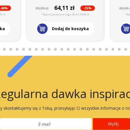
64,11 zł
-46%
-35%
99,99 zł
69,99 
99 zł
*Najniższa cena w ciągu 30 dni 99,99 zł
*Naj
yka
Dodaj do koszyka
egularna dawka inspirac
 skontaktujemy się z Tobą, przesyłając Ci wszystkie informacje o n
Wyślij