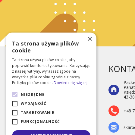
×
Ta strona używa plików
cookie
Ta strona używa plików cookie, aby
poprawić komfort użytkowania. Korzystając
KONT
z naszej witryny, wyrażasz zgodę na
wszystkie pliki cookie zgodnie z naszą
Packe
Polityką plików cookie.
Dowiedz się więcej
Panat
Księd
NIEZBĘDNE
43-38
Wesołe skarpetki
WYDAJNOŚĆ
+48 7
TARGETOWANIE
FUNKCJONALNOŚĆ
skarp