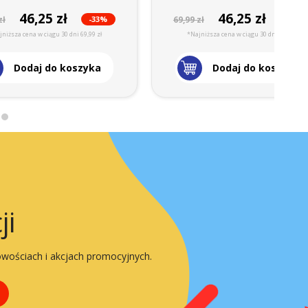
46,25 zł
46,25 zł
-33%
-33%
zł
69,99 zł
niższa cena w ciągu 30 dni 69,99 zł
*Najniższa cena w ciągu 30 dni 69,99 zł
Dodaj do koszyka
Dodaj do koszyka
ji
owościach i akcjach promocyjnych.