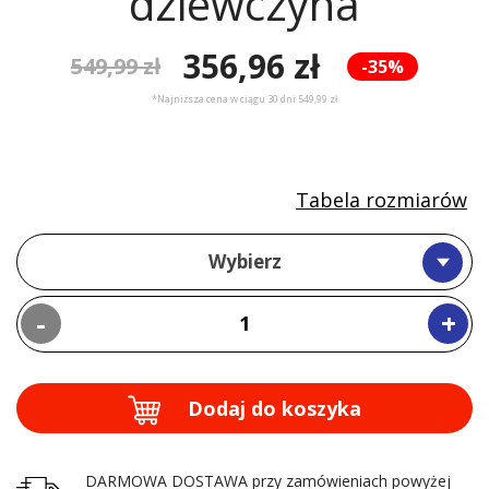
dziewczyna
356,96 zł
549,99 zł
-35%
*Najniższa cena w ciągu 30 dni 549,99 zł
Tabela rozmiarów
Wybierz
-
+
Dodaj do koszyka
DARMOWA DOSTAWA przy zamówieniach powyżej