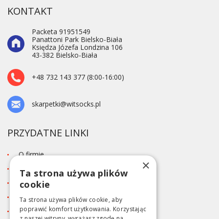
KONTAKT
Packeta 91951549
Panattoni Park Bielsko-Biała
Księdza Józefa Londzina 106
43-382 Bielsko-Biała
+48 732 143 377 (8:00-16:00)
skarpetki@witsocks.pl
PRZYDATNE LINKI
O firmie
×
Blog
Ta strona używa plików
Kontakt
cookie
Tabela rozmiarów
Ta strona używa plików cookie, aby
poprawić komfort użytkowania. Korzystając
Polityka prywatności RODO
z naszej witryny, wyrażasz zgodę na