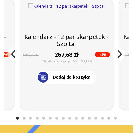
t -
Kalendarz - 12 par skarpetek -
Kal
Szpital
267,68 zł
-25%
-48%
519,99 zł
519,99
*Najniższa cena w ciągu 30 dni 519,99 zł
Dodaj do koszyka